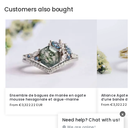
Customers also bought
Alliance Agate
Ensemble de bagues de mariée en agate
d’une bande d
mousse hexagonale et aigue-marine
From
€
3,322.22
From
€
3,322.22 EUR
x
Need help? Chat with us!
🟢 We are online!