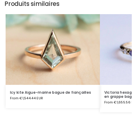
Produits similaires
Icy kite Aigue-marine bague de fiançailles
Victoria hexa
en grappe bagu
From
€
1,544.44 EUR
From
€
1,655.56