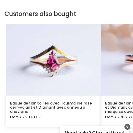
Customers also bought
Bague de fiançailles avec Tourmaline rose
Bague de fianç
cerf-volant et Diamant avec anneau à
et Diamant av
chevrons
marquise ouve
From
€
2,211.11 EUR
From
€
2,766.67
x
Need help? Chat with us!