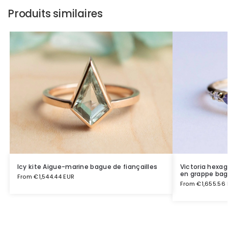
Produits similaires
Icy kite Aigue-marine bague de fiançailles
Victoria hexa
en grappe bagu
From
€
1,544.44 EUR
From
€
1,655.56