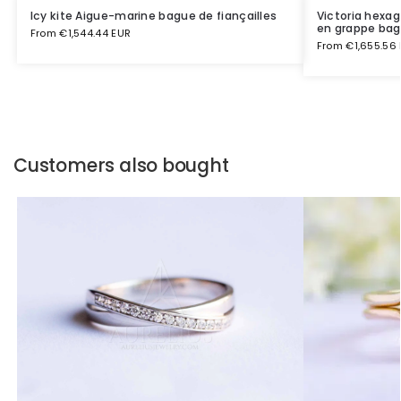
Icy kite Aigue-marine bague de fiançailles
Victoria hexa
en grappe bagu
From
€
1,544.44 EUR
From
€
1,655.56
Customers also bought