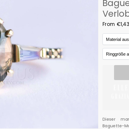
Bague
Verlo
From
€
1,4
Dieser ma
Baguette-M