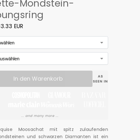
tte-Mondstein-
bungsring
33.33 EUR
AS
In den Warenkorb
SEEN IN
... and many more ...
rquise Moosachat mit spitz zulaufenden
ondsteinen und schwarzen Diamanten ist ein