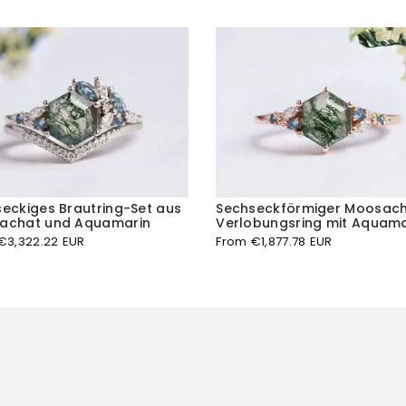
eckiges Brautring-Set aus
Sechseckförmiger Moosac
achat und Aquamarin
Verlobungsring mit Aquama
€
3,322.22 EUR
From
€
1,877.78 EUR