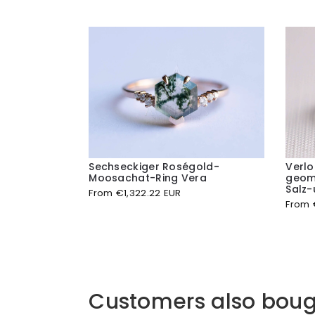
Sechseckiger Roségold-
Verlo
Moosachat-Ring Vera
geome
Salz
From
€
1,322.22 EUR
From
Customers also boug