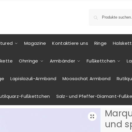
tured
Magazine
Kontaktiere uns
Ringe
Halsket
skette
Ohrringe
Armbänder
Fußkettchen
La
ge
Lapislazuli-Armband
Moosachat Armband
Rutilq
utilquarz-Fußkettchen
Salz- und Pfeffer-Diamant-Fußk
Marqu
und s