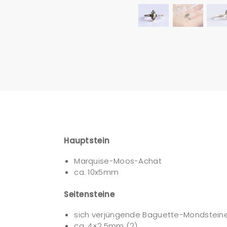
Hauptstein
Marquise-Moos-Achat
ca. 10x5mm
Seitensteine
sich verjüngende Baguette-Mondstein
ca. 4×2.5mm (2)