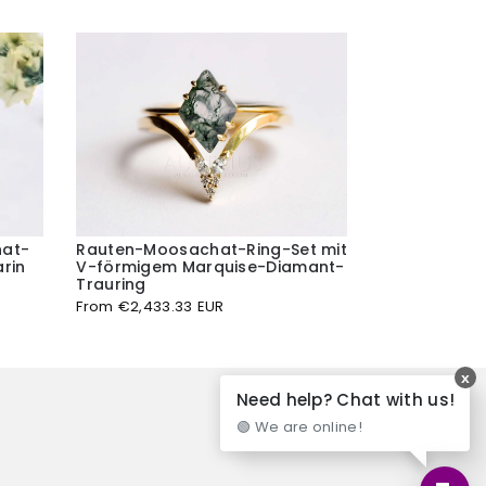
Rauten-Moosachat-Ring-Set mit
hat-
V-förmigem Marquise-Diamant-
rin
Trauring
From
€
2,433.33 EUR
x
Need help? Chat with us!
🟢 We are online!