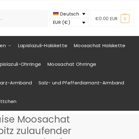
Suchen
Deutsch
€
0.00 EUR
0
EUR (€)
ten
Lapislazuli-Halskette
Moosachat Halskette
pislazuli-Ohrringe
Moosachat Ohrringe
uarz-Armband
Salz- und Pfefferdiamant-Armband
ettchen
ise Moosachat
pitz zulaufender