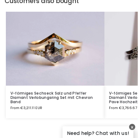
Customers also bought
V-förmiges Sechseck Salz und Pfeffer
V-förmiges Se
Diamant Verlobungsring Set mit Chevron
Diamant Verlo
Band
Pave Hochzei
From
€
3,211.11 EUR
From
€
3,766.67
x
Need help? Chat with us!