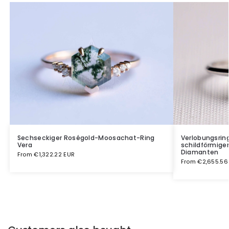
Sechseckiger Roségold-Moosachat-Ring
Verlobungsrin
Vera
schildförmige
Diamanten
From
€
1,322.22 EUR
From
€
2,655.56