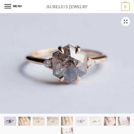
Aurelius Jewelry
0
MENU