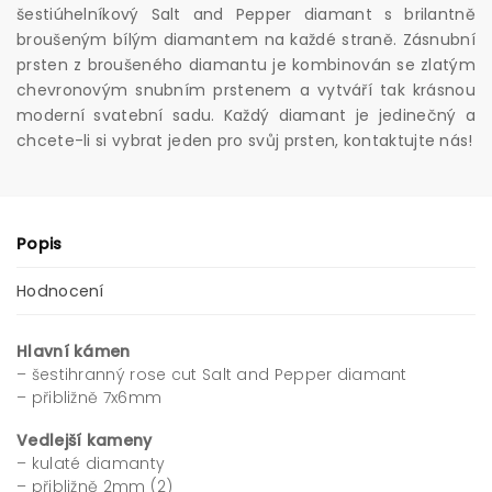
šestiúhelníkový Salt and Pepper diamant s brilantně
broušeným bílým diamantem na každé straně. Zásnubní
prsten z broušeného diamantu je kombinován se zlatým
chevronovým snubním prstenem a vytváří tak krásnou
moderní svatební sadu. Každý diamant je jedinečný a
chcete-li si vybrat jeden pro svůj prsten, kontaktujte nás!
Popis
Hodnocení
Hlavní kámen
– šestihranný rose cut Salt and Pepper diamant
– přibližně 7x6mm
Vedlejší kameny
– kulaté diamanty
– přibližně 2mm (2)