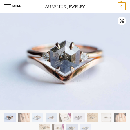
Aurelius Jewelry
0
MENU