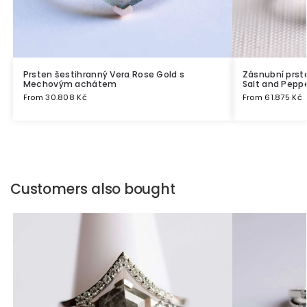
Prsten šestihranný Vera Rose Gold s
Zásnubní prs
Mechovým achátem
Salt and Peppe
From
30.808
Kč
From
61.875
Kč
Customers also bought