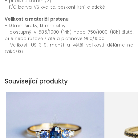
– přibližně 1.5mm (2)
– F/G barva, VS kvalita, bezkonfliktní a etické
Velikost a materiál prstenu
– 1.6mm široký, 1.5mm silný
– dostupný v 585/1000 (14k) nebo 750/1000 (18k) žluté,
bílé nebo růžově zlaté a platinové 950/1000
– Velikosti US 3-9, menší a větší velikosti děláme na
zakázku
Související produkty