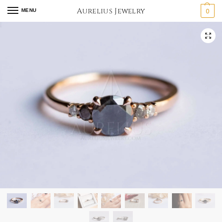
Aurelius Jewelry
0
MENU