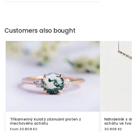
Customers also bought
Tříkamenný kulatý zásnubní prsten z
Náhrdelník s
mechového achátu
achátu ve tva
From
30.808
Kč
30.808
Kč