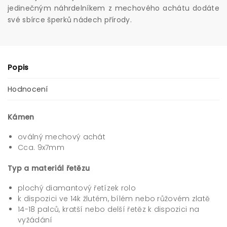
jedinečným náhrdelníkem z mechového achátu dodáte
své sbírce šperků nádech přírody.
Popis
Hodnocení
Kámen
oválný mechový achát
Cca. 9x7mm
Typ a materiál řetězu
plochý diamantový řetízek rolo
k dispozici ve 14k žlutém, bílém nebo růžovém zlatě
14-18 palců, kratší nebo delší řetěz k dispozici na
vyžádání