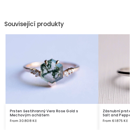
Související produkty
Prsten šestihranný Vera Rose Gold s
Zásnubní prs
Mechovým achátem
Salt and Peppe
From
30.808
Kč
From
61.875
Kč