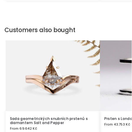
Customers also bought
Sada geometrických snubních prstenů s
Prsten s Lond
diamantem Salt and Pepper
From
43.753
Kč
From
69.642
Kč