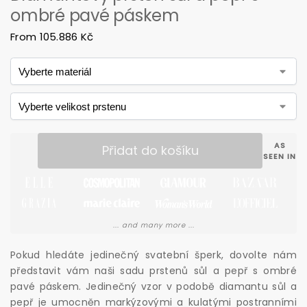
ombré pavé páskem
From
105.886
Kč
AS
Přidat do košíku
SEEN IN
... and many more ...
Pokud hledáte jedinečný svatební šperk, dovolte nám
představit vám naši sadu prstenů sůl a pepř s ombré
pavé páskem. Jedinečný vzor v podobě diamantu sůl a
pepř je umocněn markýzovými a kulatými postranními