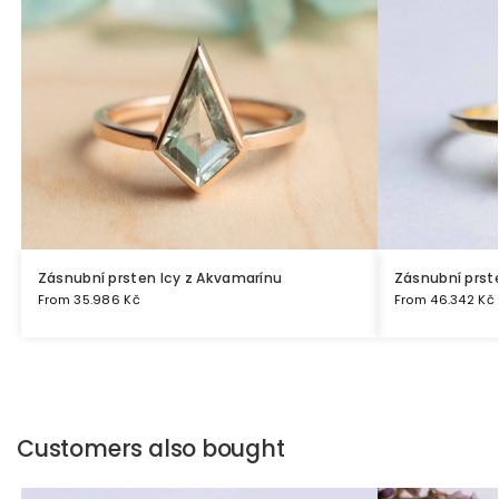
Zásnubní prsten Icy z Akvamarínu
Zásnubní prste
From
35.986
Kč
From
46.342
Kč
Customers also bought