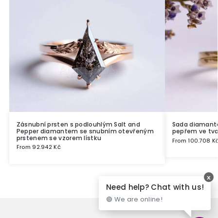
Zásnubní prsten s podlouhlým Salt and
Sada diamanto
Pepper diamantem se snubním otevřeným
pepřem ve tva
prstenem se vzorem lístku
From
100.708
K
From
92.942
Kč
x
Need help? Chat with us!
🟢 We are online!