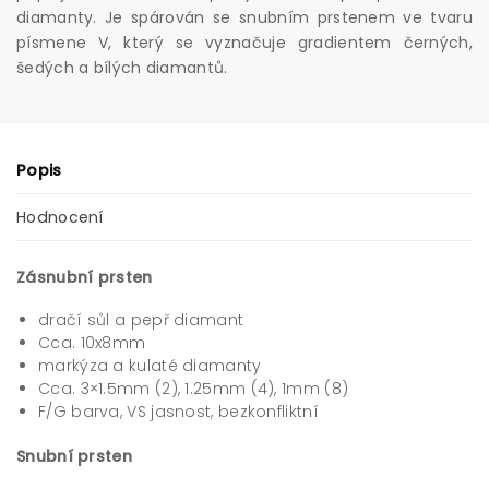
diamanty. Je spárován se snubním prstenem ve tvaru
písmene V, který se vyznačuje gradientem černých,
šedých a bílých diamantů.
Popis
Hodnocení
Zásnubní prsten
dračí sůl a pepř diamant
Cca. 10x8mm
markýza a kulaté diamanty
Cca. 3×1.5mm (2), 1.25mm (4), 1mm (8)
F/G barva, VS jasnost, bezkonfliktní
Snubní prsten